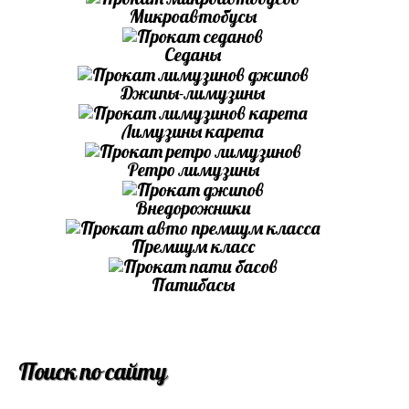
Микроавтобусы
Седаны
Джипы-лимузины
Лимузины карета
Ретро лимузины
Внедорожники
Премиум класс
Патибасы
Поиск по сайту