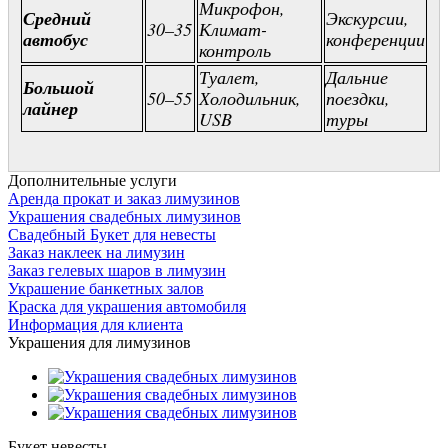
Микрофон,
Средний
Экскурсии,
30–35
Климат-
автобус
конференции
контроль
Туалет,
Дальние
Большой
50–55
Холодильник,
поездки,
лайнер
USB
туры
Дополнительные услуги
Аренда прокат и заказ лимузинов
Украшения свадебных лимузинов
Свадебный Букет для невесты
Заказ наклеек на лимузин
Заказ гелевых шаров в лимузин
Украшение банкетных залов
Краска для украшения автомобиля
Информация для клиента
Украшения для лимузинов
Букет невесты