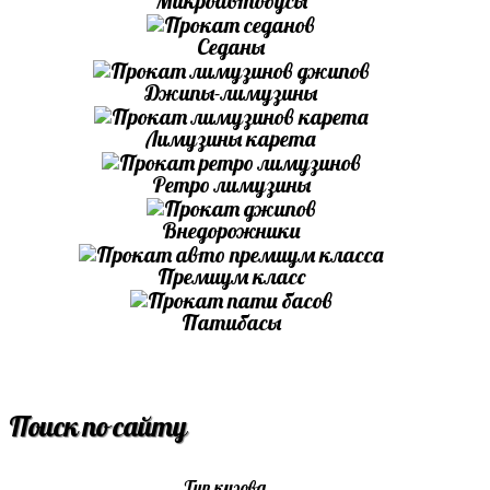
Микроавтобусы
Седаны
Джипы-лимузины
Лимузины карета
Ретро лимузины
Внедорожники
Премиум класс
Патибасы
Поиск по сайту
Тип кузова