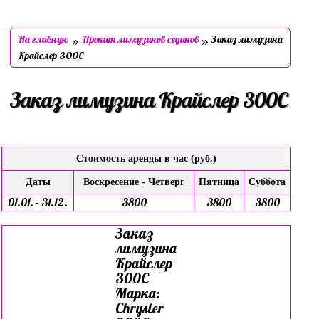
»
»
На главную
Прокат лимузинов седанов
Заказ лимузина
Крайслер 300С
Заказ лимузина Крайслер 300С
Стоимость аренды в час (руб.)
Даты
Воскресение - Четверг
Пятница
Суббота
01.01. - 31.12.
3800
3800
3800
Заказ
лимузина
Крайслер
300С
Марка:
Chrysler