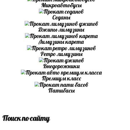
Микроавтобусы
Седаны
Джипы-лимузины
Лимузины карета
Ретро лимузины
Внедорожники
Премиум класс
Патибасы
Поиск по сайту