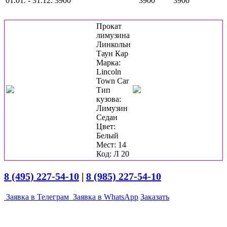
01.01. - 31.12.
3900
3900
3900
Прокат
лимузина
Линкольн
Таун Кар
Марка:
Lincoln
Town Car
Тип
кузова:
Лимузин
Седан
Цвет:
Белый
Мест: 14
Код: Л 20
8 (495) 227-54-10
|
8 (985) 227-54-10
Заявка в Телеграм
Заявка в WhatsApp
Заказать