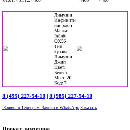
01.01. - 31.12.
4400
4400
4400
Лимузин
Инфинити
напрокат
Марка:
Infiniti
QX56
Тип
кузова:
Лимузин
Джип
Цвет:
Белый
Мест: 20
Код: 7
8 (495) 227-54-10
|
8 (985) 227-54-10
Заявка в Телеграм
Заявка в WhatsApp
Заказать
Прокат лимзузина