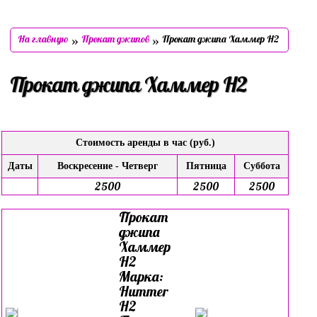
»
»
На главную
Прокат джипов
Прокат джипа Хаммер Н2
Прокат джипа Хаммер Н2
Стоимость аренды в час (руб.)
Даты
Воскресение - Четверг
Пятница
Суббота
2500
2500
2500
Прокат
джипа
Хаммер
Н2
Марка:
Hummer
H2