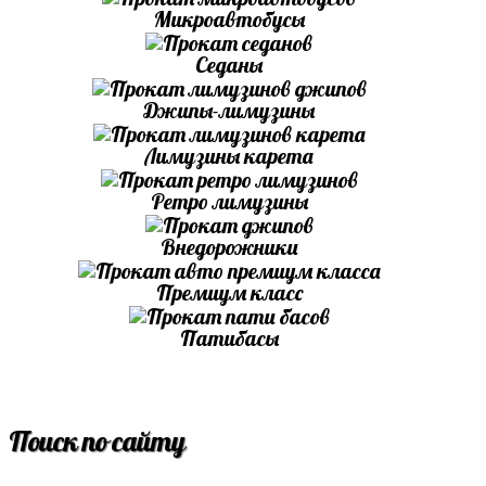
Микроавтобусы
Седаны
Джипы-лимузины
Лимузины карета
Ретро лимузины
Внедорожники
Премиум класс
Патибасы
Поиск по сайту